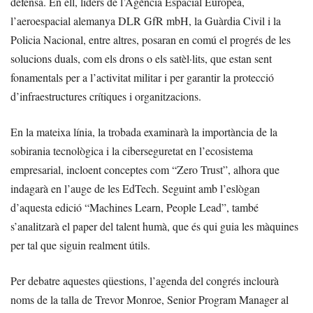
defensa. En ell, líders de l’Agència Espacial Europea,
l’aeroespacial alemanya DLR GfR mbH, la Guàrdia Civil i la
Policia Nacional, entre altres, posaran en comú el progrés de les
solucions duals, com els drons o els satèl·lits, que estan sent
fonamentals per a l’activitat militar i per garantir la protecció
d’infraestructures crítiques i organitzacions.
En la mateixa línia, la trobada examinarà la importància de la
sobirania tecnològica i la ciberseguretat en l’ecosistema
empresarial, incloent conceptes com “Zero Trust”, alhora que
indagarà en l’auge de les EdTech. Seguint amb l’eslògan
d’aquesta edició “Machines Learn, People Lead”, també
s’analitzarà el paper del talent humà, que és qui guia les màquines
per tal que siguin realment útils.
Per debatre aquestes qüestions, l’agenda del congrés inclourà
noms de la talla de Trevor Monroe, Senior Program Manager al