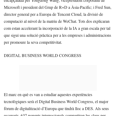
encapçalada per Yongdong Wang, vicepresident corporatiu de
Microsoft i president del Grup de R+D a Àsia-Pacífic; i Fred Sun,
director general per a Europa de Tencent Cloud, la divisió de
computació al núvol de la matriu de WeChat. Tots dos explicaran
com estan accelerant la incorporació de la IA a gran escala per tal
que sigui una solució pràctica per a les empreses i administracions
per promoure la seva competitivitat.
DIGITAL BUSINESS WORLD CONGRESS
El marc en què es van a estudiar aquestes experiències
tecnològiques serà el Digital Business World Congress, el major
fòrum de digitalització d’Europa que tindrà lloc a DES. Als seus
escenaris, 637 ponents internacionals compartiran les claus per