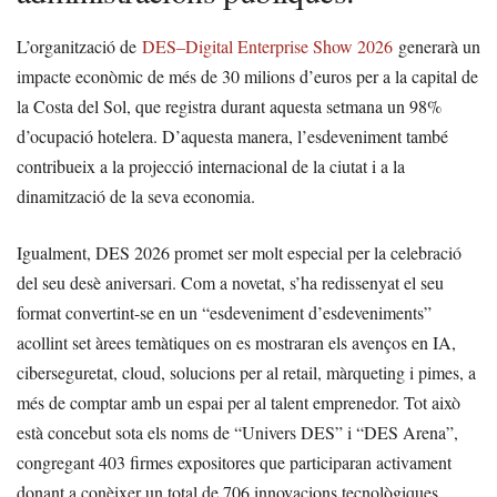
L’organització de
DES–Digital Enterprise Show 2026
generarà un
impacte econòmic de més de 30 milions d’euros per a la capital de
la Costa del Sol, que registra durant aquesta setmana un 98%
d’ocupació hotelera. D’aquesta manera, l’esdeveniment també
contribueix a la projecció internacional de la ciutat i a la
dinamització de la seva economia.
Igualment, DES 2026 promet ser molt especial per la celebració
del seu desè aniversari. Com a novetat, s’ha redissenyat el seu
format convertint-se en un “esdeveniment d’esdeveniments”
acollint set àrees temàtiques on es mostraran els avenços en IA,
ciberseguretat, cloud, solucions per al retail, màrqueting i pimes, a
més de comptar amb un espai per al talent emprenedor. Tot això
està concebut sota els noms de “Univers DES” i “DES Arena”,
congregant 403 firmes expositores que participaran activament
donant a conèixer un total de 706 innovacions tecnològiques.