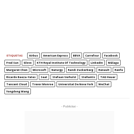
ETIQUETAS
Airbus
American Express
BBVA
Carrefour
Facebook
Fred Sun
Glovo
KTH Royal Institute Of Technology
LinkedIn
Màlaga
Margaret Chen
Microsoft
Naturgy
Randi Zuckerberg
Renault
Renfe
Ricardo Baeza-Yates
Seat
Stefaan Verhulst
Stellantis
TAG Heuer
Tencent Cloud
Trevor Monroe
Universitat De Nova York
WeChat
Yongdong Wang
- Publicitat -