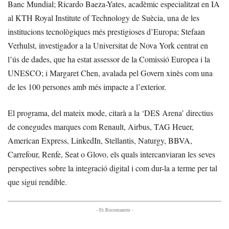
Banc Mundial; Ricardo Baeza-Yates, acadèmic especialitzat en IA
al KTH Royal Institute of Technology de Suècia, una de les
institucions tecnològiques més prestigioses d’Europa; Stefaan
Verhulst, investigador a la Universitat de Nova York centrat en
l’ús de dades, que ha estat assessor de la Comissió Europea i la
UNESCO; i Margaret Chen, avalada pel Govern xinès com una
de les 100 persones amb més impacte a l’exterior.
El programa, del mateix mode, citarà a la ‘DES Arena’ directius
de conegudes marques com Renault, Airbus, TAG Heuer,
American Express, LinkedIn, Stellantis, Naturgy, BBVA,
Carrefour, Renfe, Seat o Glovo, els quals intercanviaran les seves
perspectives sobre la integració digital i com dur-la a terme per tal
que sigui rendible.
- Et Recomanem -