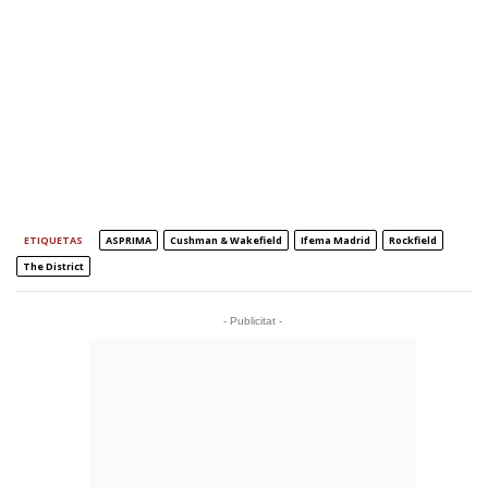
ETIQUETAS
ASPRIMA
Cushman & Wakefield
Ifema Madrid
Rockfield
The District
- Publicitat -