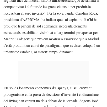
segment més del mercat, sinó la infraestructura que determina la
competitivitat i el futur de les grans ciutats, i per produir-la
necessitem atraure inversió”. Per la seva banda, Carolina Roca,
presidenta d’ASPRIMA, ha indicat que “al capital no li n’hi ha
prou que li parlem de sòl i demanda: necessita elements
estructurals, estabilitat i visibilitat a llarg termini per apostar per
Madrid” i afegeix que “volem mostrar a l’inversor que a Madrid
s’està produint un canvi de paradigma i que es desenvoluparà un
urbanisme estable i, al mateix temps, dinàmic”.
Els sòlids fonaments econòmics d’Espanya, el seu creixent
protagonisme en la presa de decisions d’inversió i el dinamisme
del living han centrat un dels debats de la jornada. Segons José