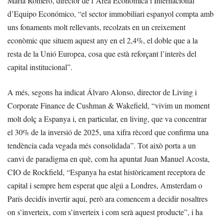
María Romero, director de l’Àrea Econòmica i Internacional
d’Equipo Económico, “el sector immobiliari espanyol compta amb
uns fonaments molt rellevants, recolzats en un creixement
econòmic que situem aquest any en el 2,4%, el doble que a la
resta de la Unió Europea, cosa que està reforçant l’interès del
capital institucional”.
A més, segons ha indicat Álvaro Alonso, director de Living i
Corporate Finance de Cushman & Wakefield, “vivim un moment
molt dolç a Espanya i, en particular, en living, que va concentrar
el 30% de la inversió de 2025, una xifra rècord que confirma una
tendència cada vegada més consolidada”. Tot això porta a un
canvi de paradigma en què, com ha apuntat Juan Manuel Acosta,
CIO de Rockfield, “Espanya ha estat històricament receptora de
capital i sempre hem esperat que algú a Londres, Amsterdam o
París decidís invertir aquí, però ara comencem a decidir nosaltres
on s’inverteix, com s’inverteix i com serà aquest producte”, i ha