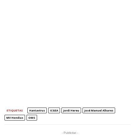
ETIQUETAS
Hantavirus
ICGEA
Jordi Hereu
José Manuel Albares
MV Hondius
OMS
- Publicitat -