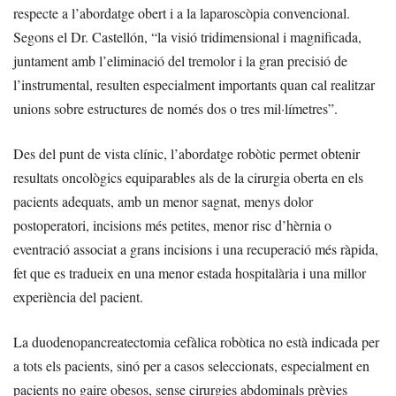
respecte a l’abordatge obert i a la laparoscòpia convencional.
Segons el Dr. Castellón, “la visió tridimensional i magnificada,
juntament amb l’eliminació del tremolor i la gran precisió de
l’instrumental, resulten especialment importants quan cal realitzar
unions sobre estructures de només dos o tres mil·límetres”.
Des del punt de vista clínic, l’abordatge robòtic permet obtenir
resultats oncològics equiparables als de la cirurgia oberta en els
pacients adequats, amb un menor sagnat, menys dolor
postoperatori, incisions més petites, menor risc d’hèrnia o
eventració associat a grans incisions i una recuperació més ràpida,
fet que es tradueix en una menor estada hospitalària i una millor
experiència del pacient.
La duodenopancreatectomia cefàlica robòtica no està indicada per
a tots els pacients, sinó per a casos seleccionats, especialment en
pacients no gaire obesos, sense cirurgies abdominals prèvies