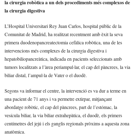
la cirurgia robòtica a un dels procediments més complexos de
la cirurgia digestiva
L’Hospital Universitari Rey Juan Carlos, hospital públic de la
Comunitat de Madrid, ha realitzat recentment amb èxit la seva
primera duodenopancreatectomia cefàlica robòtica, una de les
intervencions més complexes de la cirurgia digestiva i
hepatobiliopancreàtica, indicada en pacients seleccionats amb
tumors localitzats a l’àrea periampul·lar, el cap del pàncrees, la via
biliar distal, l’ampul·la de Vater o el duodè.
Segons va informar el centre, la intervenció es va dur a terme en
una pacient de 71 anys i va permetre extirpar, mitjançant
abordatge robòtic, el cap del pàncrees, part de l’estómac, la
vesícula biliar, la via biliar extrahepàtica, el duodè, els primers
centímetres del jejú i els ganglis regionals pròxims a aquesta zona
anatòmica.