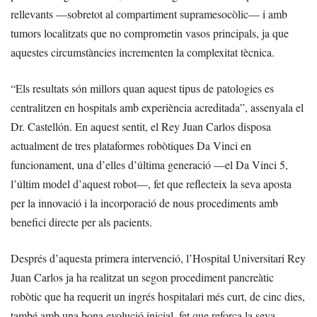
rellevants —sobretot al compartiment supramesocòlic— i amb
tumors localitzats que no comprometin vasos principals, ja que
aquestes circumstàncies incrementen la complexitat tècnica.
“Els resultats són millors quan aquest tipus de patologies es
centralitzen en hospitals amb experiència acreditada”, assenyala el
Dr. Castellón. En aquest sentit, el Rey Juan Carlos disposa
actualment de tres plataformes robòtiques Da Vinci en
funcionament, una d’elles d’última generació —el Da Vinci 5,
l’últim model d’aquest robot—, fet que reflecteix la seva aposta
per la innovació i la incorporació de nous procediments amb
benefici directe per als pacients.
Després d’aquesta primera intervenció, l’Hospital Universitari Rey
Juan Carlos ja ha realitzat un segon procediment pancreàtic
robòtic que ha requerit un ingrés hospitalari més curt, de cinc dies,
també amb una bona evolució inicial, fet que reforça la seva