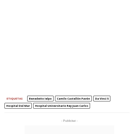
ETIQUETAS
Benedetto Ielpo
Camilo Castellón Pavón
Da Vinci 5
Hospital Del Mar
Hospital Universitario Rey Juan Carlos
- Publicitat -