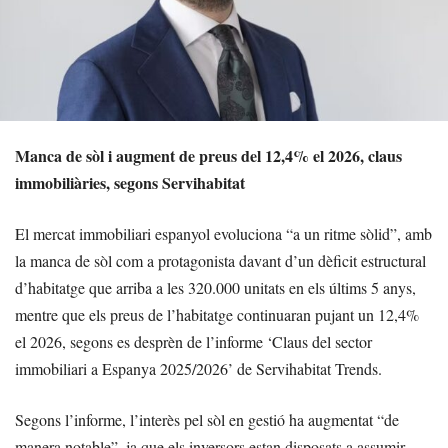
Manca de sòl i augment de preus del 12,4% el 2026, claus
immobiliàries, segons Servihabitat
El mercat immobiliari espanyol evoluciona “a un ritme sòlid”, amb
la manca de sòl com a protagonista davant d’un dèficit estructural
d’habitatge que arriba a les 320.000 unitats en els últims 5 anys,
mentre que els preus de l’habitatge continuaran pujant un 12,4%
el 2026, segons es desprèn de l’informe ‘Claus del sector
immobiliari a Espanya 2025/2026’ de Servihabitat Trends.
Segons l’informe, l’interès pel sòl en gestió ha augmentat “de
manera notable”, ja que els inversors estan disposats a assumir