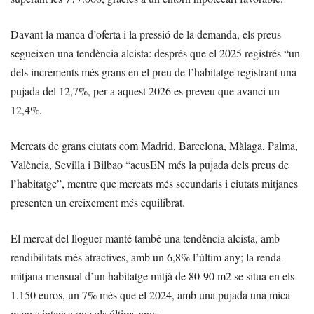
Davant la manca d’oferta i la pressió de la demanda, els preus
segueixen una tendència alcista: després que el 2025 registrés “un
dels increments més grans en el preu de l’habitatge registrant una
pujada del 12,7%, per a aquest 2026 es preveu que avanci un
12,4%.
Mercats de grans ciutats com Madrid, Barcelona, Màlaga, Palma,
València, Sevilla i Bilbao “acusEN més la pujada dels preus de
l’habitatge”, mentre que mercats més secundaris i ciutats mitjanes
presenten un creixement més equilibrat.
El mercat del lloguer manté també una tendència alcista, amb
rendibilitats més atractives, amb un 6,8% l’últim any; la renda
mitjana mensual d’un habitatge mitjà de 80-90 m2 se situa en els
1.150 euros, un 7% més que el 2024, amb una pujada una mica
menys intensa que els últims anys.