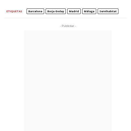
ETIQUETAS
Barcelona
Borja Goday
Madrid
Màlaga
Servihabitat
- Publicitat -