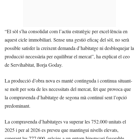
“El sòl s’ha consolidat com l’actiu estratègic per excel·lència en
aquest cicle immobiliari. Sense una gestió eficaç del sòl, no serà
possible satisfer la creixent demanda d’habitatge ni desbloquejar la
producció necessària per equilibrar el mercat”, ha explicat el ceo
de Servihabitat, Borja Goday.
La producció d’obra nova es manté continguda i continua situant-
se molt per sota de les necessitats del mercat, fet que provoca que
la compravenda d’habitatge de segona mà continuï sent l’opció
predominant.
La compravenda d’habitatges va superar les 752.000 unitats el
2025 i per al 2026 es preveu que mantingui nivells elevats,
superant les 777.000, gràcies a un entorn hipotecari favorable.