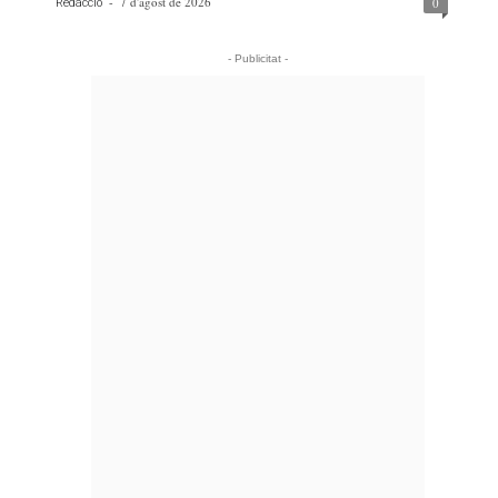
-
7 d'agost de 2026
0
Redacció
- Publicitat -