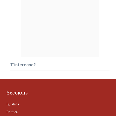
T’interessa?
Seccions
Igualada
Política