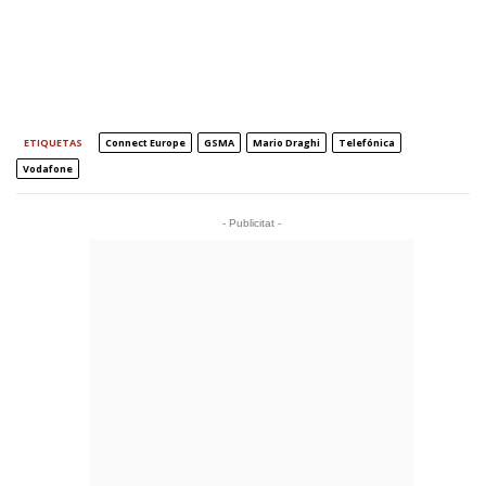
ETIQUETAS
Connect Europe
GSMA
Mario Draghi
Telefónica
Vodafone
- Publicitat -