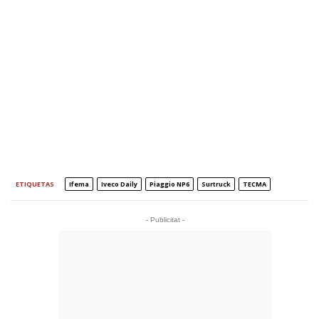
ETIQUETAS
Ifema
Iveco Daily
Piaggio NP6
Surtruck
TECMA
- Publicitat -