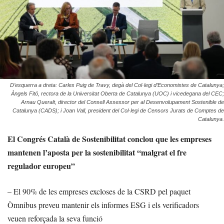
D’esquerra a dreta: Carles Puig de Travy, degà del Col·legi d’Economistes de Catalunya;
Àngels Fitó, rectora de la Universitat Oberta de Catalunya (UOC) i vicedegana del CEC;
Arnau Queralt, director del Consell Assessor per al Desenvolupament Sostenible de
Catalunya (CADS); i Joan Vall, president del Col·legi de Censors Jurats de Comptes de
Catalunya.
El Congrés Català de Sostenibilitat conclou que les empreses
mantenen l’aposta per la sostenibilitat “malgrat el fre
regulador europeu”
– El 90% de les empreses excloses de la CSRD pel paquet
Òmnibus preveu mantenir els informes ESG i els verificadors
veuen reforçada la seva funció