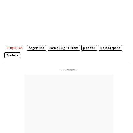
ETIQUETAS
Àngels Fitó
Carles Puig De Travy
Joan Vall
Nestlé España
Tradebe
- Publicitat -