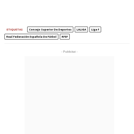
ETIQUETAS
Consejo Superior De Deportes
LALIGA
Liga F
Real Federación Española De Fútbol
RFEF
- Publicitat -