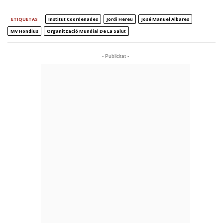
ETIQUETAS
Institut Coordenades
Jordi Hereu
José Manuel Albares
MV Hondius
Organització Mundial De La Salut
- Publicitat -