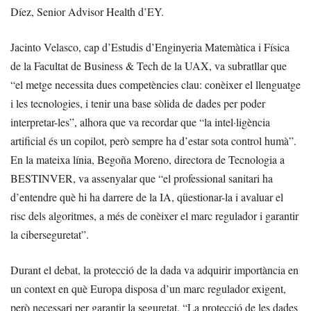
Díez, Senior Advisor Health d’EY.
Jacinto Velasco, cap d’Estudis d’Enginyeria Matemàtica i Física
de la Facultat de Business & Tech de la UAX, va subratllar que
“el metge necessita dues competències clau: conèixer el llenguatge
i les tecnologies, i tenir una base sòlida de dades per poder
interpretar-les”, alhora que va recordar que “la intel·ligència
artificial és un copilot, però sempre ha d’estar sota control humà”.
En la mateixa línia, Begoña Moreno, directora de Tecnologia a
BESTINVER, va assenyalar que “el professional sanitari ha
d’entendre què hi ha darrere de la IA, qüestionar-la i avaluar el
risc dels algoritmes, a més de conèixer el marc regulador i garantir
la ciberseguretat”.
Durant el debat, la protecció de la dada va adquirir importància en
un context en què Europa disposa d’un marc regulador exigent,
però necessari per garantir la seguretat. “La protecció de les dades