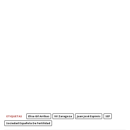
ETIQUETAS
Elisa Gil Arribas
IVI Zaragoza
Juan José Espinós
SEF
Sociedad Española De Fertilidad