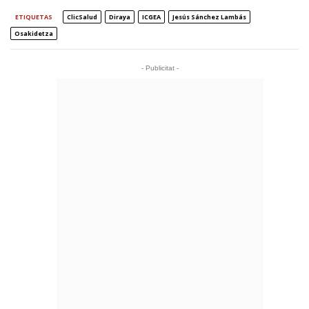
ETIQUETAS
ClicSalud
Diraya
ICGEA
Jesús Sánchez Lambás
Osakidetza
- Publicitat -