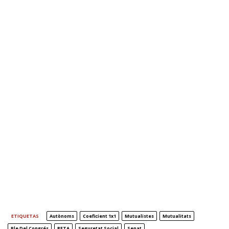
ETIQUETAS
Autònoms
Coeficient 1x1
Mutualistes
Mutualitats
Ple Del Congrés
RETA
Seguretat Social
Senat