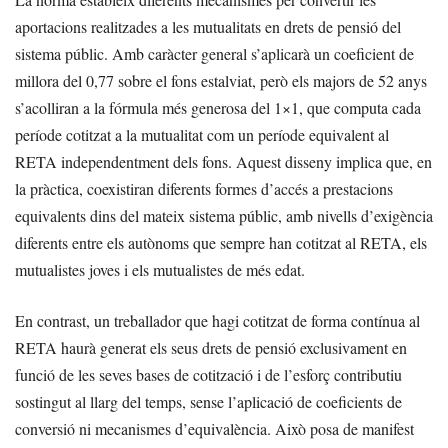
aportacions realitzades a les mutualitats en drets de pensió del
sistema públic. Amb caràcter general s’aplicarà un coeficient de
millora del 0,77 sobre el fons estalviat, però els majors de 52 anys
s’acolliran a la fórmula més generosa del 1×1, que computa cada
període cotitzat a la mutualitat com un període equivalent al
RETA independentment dels fons. Aquest disseny implica que, en
la pràctica, coexistiran diferents formes d’accés a prestacions
equivalents dins del mateix sistema públic, amb nivells d’exigència
diferents entre els autònoms que sempre han cotitzat al RETA, els
mutualistes joves i els mutualistes de més edat.
En contrast, un treballador que hagi cotitzat de forma contínua al
RETA haurà generat els seus drets de pensió exclusivament en
funció de les seves bases de cotització i de l’esforç contributiu
sostingut al llarg del temps, sense l’aplicació de coeficients de
conversió ni mecanismes d’equivalència. Això posa de manifest