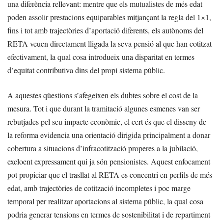
una diferència rellevant: mentre que els mutualistes de més edat
poden assolir prestacions equiparables mitjançant la regla del 1×1,
fins i tot amb trajectòries d’aportació diferents, els autònoms del
RETA veuen directament lligada la seva pensió al que han cotitzat
efectivament, la qual cosa introdueix una disparitat en termes
d’equitat contributiva dins del propi sistema públic.
A aquestes qüestions s’afegeixen els dubtes sobre el cost de la
mesura. Tot i que durant la tramitació algunes esmenes van ser
rebutjades pel seu impacte econòmic, el cert és que el disseny de
la reforma evidencia una orientació dirigida principalment a donar
cobertura a situacions d’infracotització properes a la jubilació,
excloent expressament qui ja són pensionistes. Aquest enfocament
pot propiciar que el trasllat al RETA es concentri en perfils de més
edat, amb trajectòries de cotització incompletes i poc marge
temporal per realitzar aportacions al sistema públic, la qual cosa
podria generar tensions en termes de sostenibilitat i de repartiment