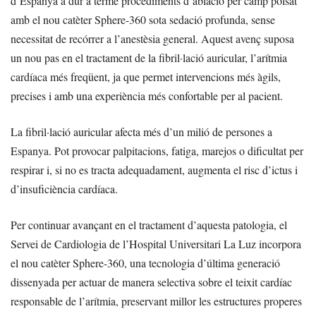
d’Espanya a dur a terme procediments d’ablació per camp polsat
amb el nou catèter Sphere-360 sota sedació profunda, sense
necessitat de recórrer a l’anestèsia general. Aquest avenç suposa
un nou pas en el tractament de la fibril·lació auricular, l’arítmia
cardíaca més freqüent, ja que permet intervencions més àgils,
precises i amb una experiència més confortable per al pacient.
La fibril·lació auricular afecta més d’un milió de persones a
Espanya. Pot provocar palpitacions, fatiga, marejos o dificultat per
respirar i, si no es tracta adequadament, augmenta el risc d’ictus i
d’insuficiència cardíaca.
Per continuar avançant en el tractament d’aquesta patologia, el
Servei de Cardiologia de l’Hospital Universitari La Luz incorpora
el nou catèter Sphere-360, una tecnologia d’última generació
dissenyada per actuar de manera selectiva sobre el teixit cardíac
responsable de l’arítmia, preservant millor les estructures properes