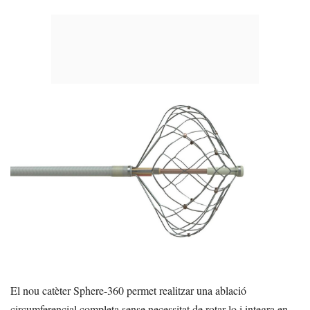
El nou catèter Sphere-360 permet realitzar una ablació
circumferencial completa sense necessitat de rotar-lo i integra en