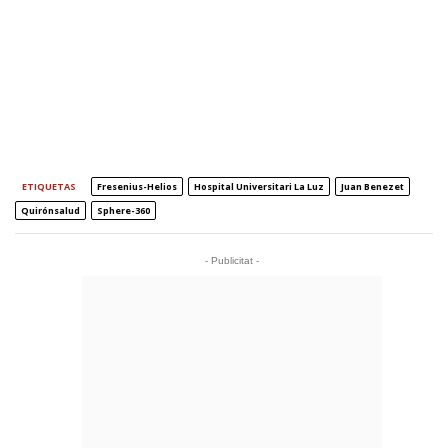
ETIQUETAS
Fresenius-Helios
Hospital Universitari La Luz
Juan Benezet
Quirónsalud
Sphere-360
- Publicitat -