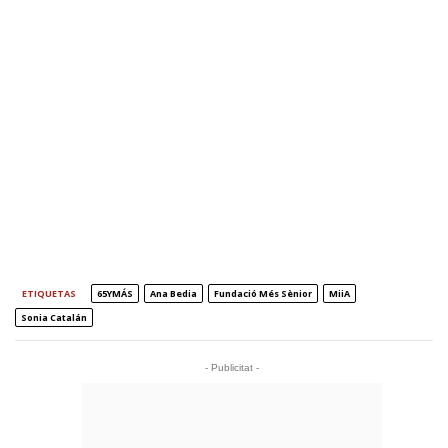
ETIQUETAS
65YMÁS
Ana Bedia
Fundació Més Sènior
MiiA
Sonia Catalán
- Publicitat -