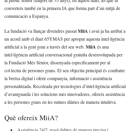
al públic sènior (majors de 55 anys), en aquest diari, fet que la
converteix també en la primera IA que forma part d’un mitjà de
comunicació a Espanya.
MiiA
La fundació va llançar divendres passat
i avui ja ha arribat a
un acord amb el diari 65YMÁS per apropar aquesta intel·ligència
MiiA
artificial a la gent gran a través del seu web.
és una
intel·ligència artificial conversacional gratuïta desenvolupada per
la Fundació Més Sènior, dissenyada específicament per al
col·lectiu de persones grans. El seu objectiu principal és combatre
la bretxa digital i oferir companyia, informació i assistència
personalitzada. Recolzada per tecnologies d’intel·ligència artificial
d’avantguarda i les solucions més innovadores, ofereix assistència
a les persones grans en les rutines diàries de manera intuïtiva.
Què ofereix MiiA?
Assistència 24/7: resol dubtes de manera precisa i