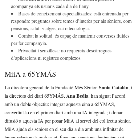
acompanya els usuaris cada dia de l’any.
Bases de coneixement especialitzades: està entrenada per
respondre preguntes sobre temes d’interès per als sèniors, com
pensions, salut, viatges, oci o tecnologia.
Combat la solitud: és capaç de mantenir converses fluides
per fer companyia.
Privacitat i senzillesa: no requereix descàrregues
d’aplicacions ni registres complexos.
MiiA a 65YMÁS
Sonia Catalán
La directora general de la Fundació Més Sènior,
, i
Ana Bedia
la directora del diari 65YMÁS,
, han signat l’acord
amb un doble objectiu: integrar aquesta eina a 65YMÁS,
convertint-lo en el primer diari amb una IA integrada; i donar
difusió a aquesta IA per posar MiiA al servei del col·lectiu sènior.
MiiA ajuda els sèniors en el seu dia a dia amb una infinitat de
temes relacionats amb salut, finances, pensions, herències, oci,