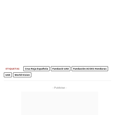
ETIQUETAS
Cruz Roja Española
Fundació UAX
Fundación ACOES Honduras
UAX
World Vision
- Publicitat -