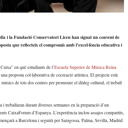
fía
i la Fundació Conservatori Liceu han signat un conveni de
oposta que reflecteix el compromís amb l’excel·lència educativa i
Caixa” en què estudiants de l’
Escuela Superior de Música Reina
una proposta col·laborativa de cocreació artística. El projecte està
s músics de tots dos centres per promoure el diàleg cultural, el treball
 i treballaran durant diverses setmanes en la preparació d’un
erents CaixaForum d’Espanya. L’experiència inclou assajos compartits,
 començarà a Barcelona i seguirà per Saragossa, Palma, Sevilla, Madrid