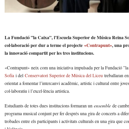
La Fundació ”la Caixa”, l’
Escuela Superior de Música Reina So
col·laboració per dur a terme el projecte
«Contrapunt»
, una pr
la innovació compartit per les tres institucions.
«Contrapunt» neix com una iniciativa impulsada per la Fundació ”la 
Sofía
i del
Conservatori Superior de Música del Liceu
treballaran en 
orientat a fomentar l’intercanvi acadèmic, artístic i cultural entre jove
col·laboratiu i l’excel·lència artística.
Estudiants de totes dues institucions formaran un
ensemble
de cambra
programa musical conjunt per fer després una gira de concerts a dif
trobades entre els participants i activitats culturals en una gira que
i València.