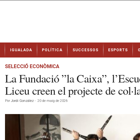
N
IGUALADA
POLÍTICA
SUCCESSOS
ESPORTS
o
t
í
SELECCIÓ ECONÒMICA
c
La Fundació ”la Caixa”, l’Escu
i
e
Liceu creen el projecte de col·
s
d
Por
Jordi González
-
20 de maig de 2026
e
I
g
u
a
l