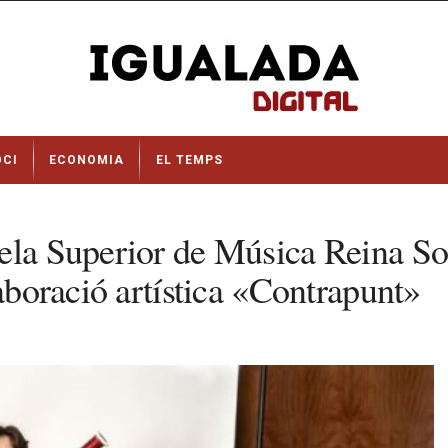
OCI
ECONOMIA
EL TEMPS
ela Superior de Música Reina Sof
laboració artística «Contrapunt»