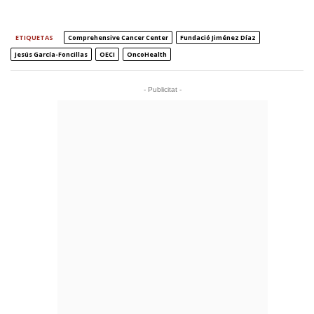
ETIQUETAS
Comprehensive Cancer Center
Fundació Jiménez Díaz
Jesús García-Foncillas
OECI
OncoHealth
- Publicitat -