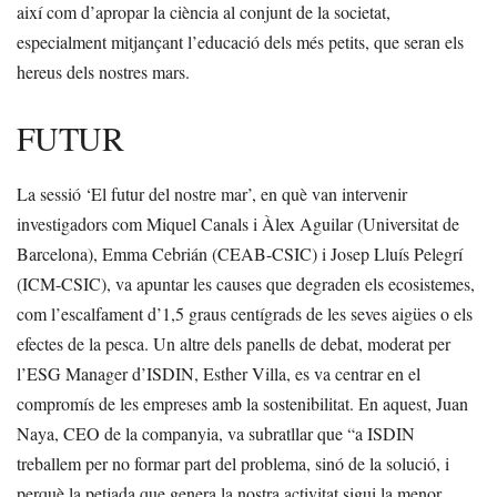
així com d’apropar la ciència al conjunt de la societat,
especialment mitjançant l’educació dels més petits, que seran els
hereus dels nostres mars.
FUTUR
La sessió ‘El futur del nostre mar’, en què van intervenir
investigadors com Miquel Canals i Àlex Aguilar (Universitat de
Barcelona), Emma Cebrián (CEAB-CSIC) i Josep Lluís Pelegrí
(ICM-CSIC), va apuntar les causes que degraden els ecosistemes,
com l’escalfament d’1,5 graus centígrads de les seves aigües o els
efectes de la pesca. Un altre dels panells de debat, moderat per
l’ESG Manager d’ISDIN, Esther Villa, es va centrar en el
compromís de les empreses amb la sostenibilitat. En aquest, Juan
Naya, CEO de la companyia, va subratllar que “a ISDIN
treballem per no formar part del problema, sinó de la solució, i
perquè la petjada que genera la nostra activitat sigui la menor