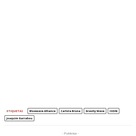
ETIQUETAS
Bluewave Alliance
Carlota Bruna
Gravity Wave
ISDIN
Joaquim Garrabou
- Publicitat -