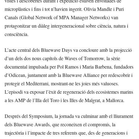
vistes i descobertes durant l’expedició estaven envoltades de
microplàstics i fins i tot n’havien ingerit. Olivia Mandle i Puri
Canals (Global Network of MPA Manager Networks) van
protagonitzar un diàleg intergeneracional sobre ciència, natura i
consciència.
L’acte central dels Bluewave Days va concloure amb la projecció
d’un dels dos nous capítols de Waves of Tomorrow, la sèrie
documental impulsada per Pol Ramos i Maria Barbena, fundadors
d’Odicean, juntament amb la Bluewave Alliance per redescobrir i
protegir el Mediterrani, mostrant-ne les joies més valuoses.
L’episodi va exposar l’èxit de regeneració dels ecosistemes marins
a les AMP de l’Illa del Toro i les Illes de Malgrat, a Mallorca.
Després del Symposium, la jornada va culminar amb el lliurament
dels Bluewave Awards, que reconeixen el compromís, la
trajectòria i l’impacte de tres referents que, des de generacions i