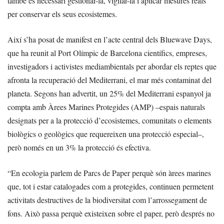
també és necessari gestionar-la, vigilar-la i aplicar mesures reals
per conservar els seus ecosistemes.
Així s’ha posat de manifest en l’acte central dels Bluewave Days,
que ha reunit al Port Olímpic de Barcelona científics, empreses,
investigadors i activistes mediambientals per abordar els reptes que
afronta la recuperació del Mediterrani, el mar més contaminat del
planeta. Segons han advertit, un 25% del Mediterrani espanyol ja
compta amb Àrees Marines Protegides (AMP) –espais naturals
designats per a la protecció d’ecosistemes, comunitats o elements
biològics o geològics que requereixen una protecció especial–,
però només en un 3% la protecció és efectiva.
“En ecologia parlem de Parcs de Paper perquè són àrees marines
que, tot i estar catalogades com a protegides, continuen permetent
activitats destructives de la biodiversitat com l’arrossegament de
fons. Això passa perquè existeixen sobre el paper, però després no