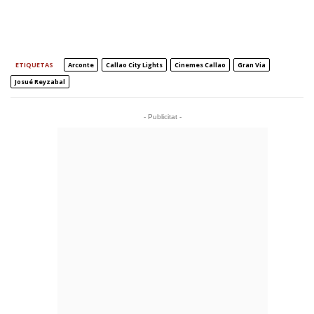
ETIQUETAS
Arconte
Callao City Lights
Cinemes Callao
Gran Via
Josué Reyzabal
- Publicitat -