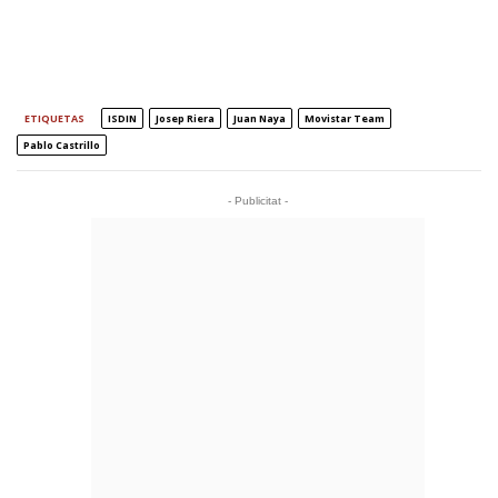
ETIQUETAS
ISDIN
Josep Riera
Juan Naya
Movistar Team
Pablo Castrillo
- Publicitat -