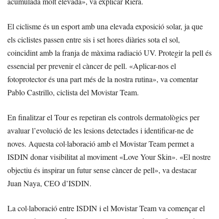
acumulada molt elevada», va explicar Riera.
El ciclisme és un esport amb una elevada exposició solar, ja que
els ciclistes passen entre sis i set hores diàries sota el sol,
coincidint amb la franja de màxima radiació UV. Protegir la pell és
essencial per prevenir el càncer de pell. «Aplicar-nos el
fotoprotector és una part més de la nostra rutina», va comentar
Pablo Castrillo, ciclista del Movistar Team.
En finalitzar el Tour es repetiran els controls dermatològics per
avaluar l’evolució de les lesions detectades i identificar-ne de
noves. Aquesta col·laboració amb el Movistar Team permet a
ISDIN donar visibilitat al moviment «Love Your Skin». «El nostre
objectiu és inspirar un futur sense càncer de pell», va destacar
Juan Naya, CEO d’ISDIN.
La col·laboració entre ISDIN i el Movistar Team va començar el