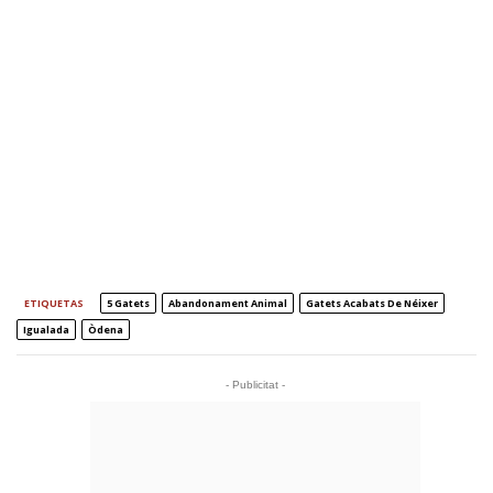
ETIQUETAS
5 Gatets
Abandonament Animal
Gatets Acabats De Néixer
Igualada
Òdena
- Publicitat -