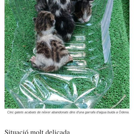
Cinc gatets acabats de néixer abandonats dins d’una garrafa d’aigua buida a Òdena.
Situació molt delicada