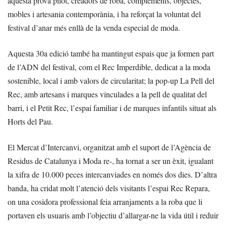
aquesta prova pilot, creadors de roba, complements, objectes,
mobles i artesania contemporània, i ha reforçat la voluntat del
festival d’anar més enllà de la venda especial de moda.
Aquesta 30a edició també ha mantingut espais que ja formen part
de l’ADN del festival, com el Rec Imperdible, dedicat a la moda
sostenible, local i amb valors de circularitat; la pop-up La Pell del
Rec, amb artesans i marques vinculades a la pell de qualitat del
barri, i el Petit Rec, l’espai familiar i de marques infantils situat als
Horts del Pau.
El Mercat d’Intercanvi, organitzat amb el suport de l’Agència de
Residus de Catalunya i Moda re-, ha tornat a ser un èxit, igualant
la xifra de 10.000 peces intercanviades en només dos dies. D’altra
banda, ha cridat molt l’atenció dels visitants l’espai Rec Repara,
on una cosidora professional feia arranjaments a la roba que li
portaven els usuaris amb l’objectiu d’allargar-ne la vida útil i reduir