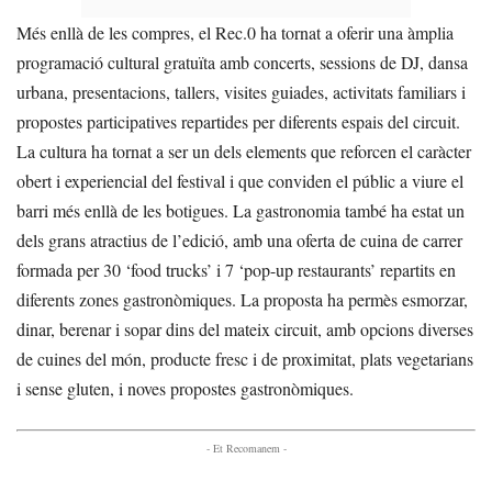
Més enllà de les compres, el Rec.0 ha tornat a oferir una àmplia
programació cultural gratuïta amb concerts, sessions de DJ, dansa
urbana, presentacions, tallers, visites guiades, activitats familiars i
propostes participatives repartides per diferents espais del circuit.
La cultura ha tornat a ser un dels elements que reforcen el caràcter
obert i experiencial del festival i que conviden el públic a viure el
barri més enllà de les botigues. La gastronomia també ha estat un
dels grans atractius de l’edició, amb una oferta de cuina de carrer
formada per 30 ‘food trucks’ i 7 ‘pop-up restaurants’ repartits en
diferents zones gastronòmiques. La proposta ha permès esmorzar,
dinar, berenar i sopar dins del mateix circuit, amb opcions diverses
de cuines del món, producte fresc i de proximitat, plats vegetarians
i sense gluten, i noves propostes gastronòmiques.
- Et Recomanem -