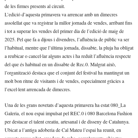
de les firmes presents al circuit.
L’edició d’aquesta primavera va arrencar amb un dimecres
assolellat que va registrar la millor jornada de vendes, arribant fins
i tot a superar les vendes del primer dia de l’edició de maig de
2025. Pel que fa a dijous i divendres, l’afluència de públic va ser
l’habitual, mentre que l’última jornada, dissabte, la pluja ha obligat
a reubicar o cancel·lar alguns actes i ha reduït l’afluència respecte
del que és habitual en un dissabte de Rec.0. Malgrat això,
l’organització destaca que el conjunt del festival ha mantingut un
molt bon ritme de visitants i de vendes, especialment gràcies a
l’excel·lent arrencada de dimecres.
Una de les grans novetats d’aquesta primavera ha estat 080_La
Galeria, el nou espai impulsat pel REC.0 i 080 Barcelona Fashion
per destacar el talent creatiu, artesanal i de disseny de Catalunya.
Ubicat a l’antiga adoberia de Cal Mateu l’espai ha reunit, en