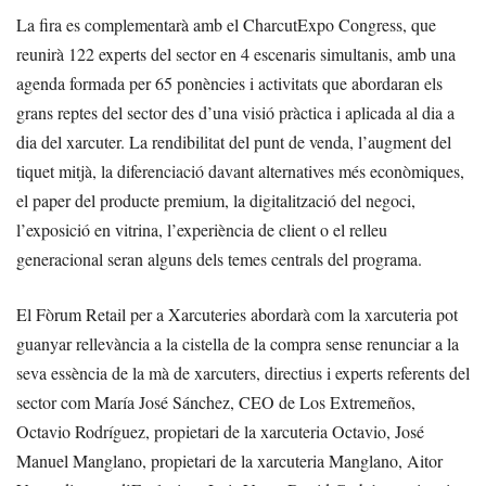
La fira es complementarà amb el CharcutExpo Congress, que
reunirà 122 experts del sector en 4 escenaris simultanis, amb una
agenda formada per 65 ponències i activitats que abordaran els
grans reptes del sector des d’una visió pràctica i aplicada al dia a
dia del xarcuter. La rendibilitat del punt de venda, l’augment del
tiquet mitjà, la diferenciació davant alternatives més econòmiques,
el paper del producte premium, la digitalització del negoci,
l’exposició en vitrina, l’experiència de client o el relleu
generacional seran alguns dels temes centrals del programa.
El Fòrum Retail per a Xarcuteries abordarà com la xarcuteria pot
guanyar rellevància a la cistella de la compra sense renunciar a la
seva essència de la mà de xarcuters, directius i experts referents del
sector com María José Sánchez, CEO de Los Extremeños,
Octavio Rodríguez, propietari de la xarcuteria Octavio, José
Manuel Manglano, propietari de la xarcuteria Manglano, Aitor