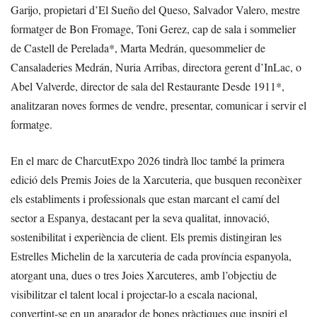
Garijo, propietari d’El Sueño del Queso, Salvador Valero, mestre
formatger de Bon Fromage, Toni Gerez, cap de sala i sommelier
de Castell de Perelada*, Marta Medrán, quesommelier de
Cansaladeries Medrán, Nuria Arribas, directora gerent d’InLac, o
Abel Valverde, director de sala del Restaurante Desde 1911*,
analitzaran noves formes de vendre, presentar, comunicar i servir el
formatge.
En el marc de CharcutExpo 2026 tindrà lloc també la primera
edició dels Premis Joies de la Xarcuteria, que busquen reconèixer
els establiments i professionals que estan marcant el camí del
sector a Espanya, destacant per la seva qualitat, innovació,
sostenibilitat i experiència de client. Els premis distingiran les
Estrelles Michelin de la xarcuteria de cada província espanyola,
atorgant una, dues o tres Joies Xarcuteres, amb l’objectiu de
visibilitzar el talent local i projectar-lo a escala nacional,
convertint-se en un aparador de bones pràctiques que inspiri el