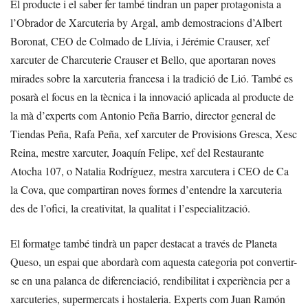
El producte i el saber fer també tindran un paper protagonista a
l’Obrador de Xarcuteria by Argal, amb demostracions d’Albert
Boronat, CEO de Colmado de Llívia, i Jérémie Crauser, xef
xarcuter de Charcuterie Crauser et Bello, que aportaran noves
mirades sobre la xarcuteria francesa i la tradició de Lió. També es
posarà el focus en la tècnica i la innovació aplicada al producte de
la mà d’experts com Antonio Peña Barrio, director general de
Tiendas Peña, Rafa Peña, xef xarcuter de Provisions Gresca, Xesc
Reina, mestre xarcuter, Joaquín Felipe, xef del Restaurante
Atocha 107, o Natalia Rodríguez, mestra xarcutera i CEO de Ca
la Cova, que compartiran noves formes d’entendre la xarcuteria
des de l’ofici, la creativitat, la qualitat i l’especialització.
El formatge també tindrà un paper destacat a través de Planeta
Queso, un espai que abordarà com aquesta categoria pot convertir-
se en una palanca de diferenciació, rendibilitat i experiència per a
xarcuteries, supermercats i hostaleria. Experts com Juan Ramón