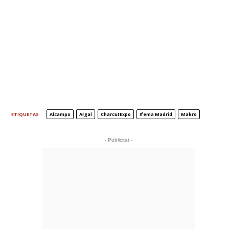
ETIQUETAS
Alcampo
Argal
CharcutExpo
Ifema Madrid
Makro
- Publicitat -