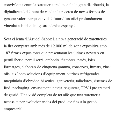
convivència entre la xarcuteria tradicional i la gran distribució, la
digitalització del punt de venda i la recerca de noves formes de
generar valor marquen avui el futur d’un ofici profundament
vinculat a la identitat gastronòmica espanyola.
Sota el lema ‘L’Art del Sabor: La nova generació de xarcuteries’,
la fira comptarà amb més de 12.000 m² de zona expositiva amb
187 firmes expositores que presentaran les últimes novetats en
pernil ibèric, pernil serrà, embotits, fiambres, patés, foies,
formatges, elaborats de cinquena gamma, conserves, fumats, vins i
olis, així com solucions d’equipament, vitrines refrigerades,
maquinària d’obrador, bàscules, ganiveteria, talladores, sistemes de
fred, packaging, envasament, neteja, seguretat, TPV i programari
de gestió. Una visió completa de tot allò que una xarcuteria
necessita per evolucionar des del producte fins a la gestió
empresarial.