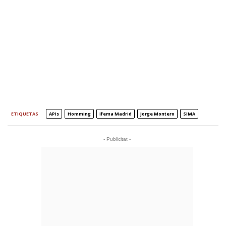
ETIQUETAS
APIs
Homming
Ifema Madrid
Jorge Montero
SIMA
- Publicitat -