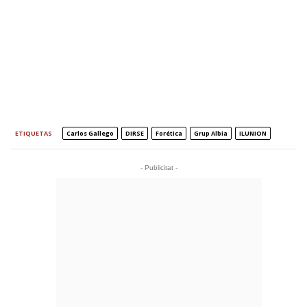
ETIQUETAS
Carlos Gallego
DIRSE
Forética
Grup Albia
ILUNION
- Publicitat -