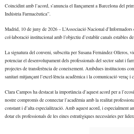
Coincidint amb l’acord, s’anuncia el llançament a Barcelona del pri
Indústria Farmacèutica”.
Madrid, 10 de juny de 2026 – L’Associació Nacional d’Informadors d
col·laboració institucional amb l’objectiu d’establir canals estables 
La signatura del conveni, subscrita per Susana Fernández Olleros, 
potenciar el desenvolupament dels professionals del sector salut i far
projectes de transferència de coneixement. Ambdues institucions comp
sanitari mitjançant l’excel·lència acadèmica i la comunicació veraç i 
Clara Campos ha destacat la importància d’aquest acord per a l’ecos
nostre compromís de connectar l’acadèmia amb la realitat professional
constant i d’alta especialització. Amb aquest acord, i especialment
dotar els professionals de les eines estratègiques necessàries per liderar