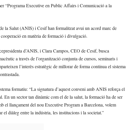
mer “Programa Executive en Public Affairs i Comunicació a la
e la Salut (ANIS) i Cesif han formalitzat avui un acord marc de
de cooperació en matèria de formació i divulgació.
vicepresidenta d’ANIS, i Clara Campos, CEO de Cesif, busca
macèutic a través de l’organització conjunta de cursos, seminaris i
arteixen l’interès estratègic de millorar de forma contínua el sistema
contrastada.
istema formatiu: “La signatura d’aquest conveni amb ANIS reforça el
. En un sector tan dinàmic com el de la salut, la formació ha de ser
 amb el llançament del nou Executive Program a Barcelona, volem
 el diàleg entre la indústria, les institucions i la societat.”