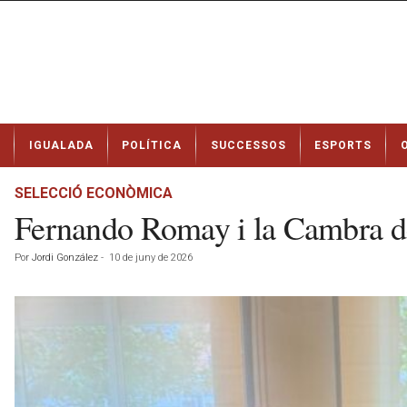
N
IGUALADA
POLÍTICA
SUCCESSOS
ESPORTS
o
t
í
SELECCIÓ ECONÒMICA
c
Fernando Romay i la Cambra de
i
e
Por
Jordi González
-
10 de juny de 2026
s
d
e
I
g
u
a
l