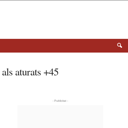
als aturats +45
- Publicitat -