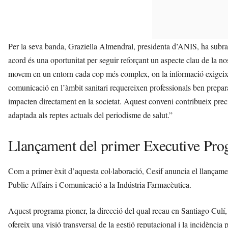
Per la seva banda, Graziella Almendral, presidenta d’ANIS, ha subrat
acord és una oportunitat per seguir reforçant un aspecte clau de la no
movem en un entorn cada cop més complex, on la informació exigeix espe
comunicació en l’àmbit sanitari requereixen professionals ben prepara
impacten directament en la societat. Aquest conveni contribueix pre
adaptada als reptes actuals del periodisme de salut.”
Llançament del primer Executive Pro
Com a primer èxit d’aquesta col·laboració, Cesif anuncia el llança
Public Affairs i Comunicació a la Indústria Farmacèutica.
Aquest programa pioner, la direcció del qual recau en Santiago Culí,
ofereix una visió transversal de la gestió reputacional i la incidènci