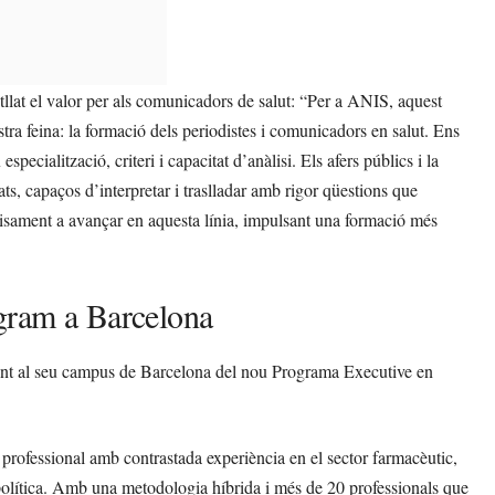
llat el valor per als comunicadors de salut: “Per a ANIS, aquest
stra feina: la formació dels periodistes i comunicadors en salut. Ens
cialització, criteri i capacitat d’anàlisi. Els afers públics i la
ts, capaços d’interpretar i traslladar amb rigor qüestions que
cisament a avançar en aquesta línia, impulsant una formació més
gram a Barcelona
ment al seu campus de Barcelona del nou Programa Executive en
 professional amb contrastada experiència en el sector farmacèutic,
a política. Amb una metodologia híbrida i més de 20 professionals que