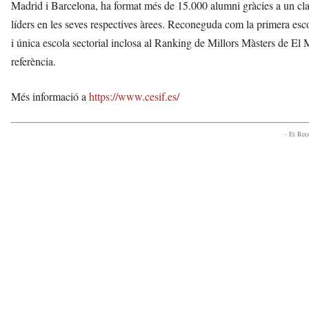
Madrid i Barcelona, ha format més de 15.000 alumni gràcies a un clau
líders en les seves respectives àrees. Reconeguda com la primera es
i única escola sectorial inclosa al Ranking de Millors Màsters de 
referència.
Més informació a
https://www.cesif.es/
- Et Re