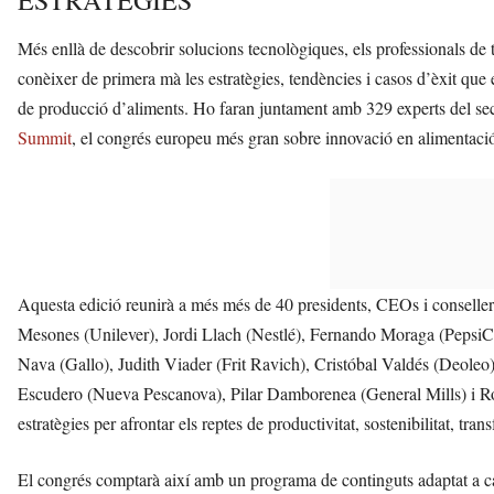
ESTRATÈGIES
Més enllà de descobrir solucions tecnològiques, els professionals de t
conèixer de primera mà les estratègies, tendències i casos d’èxit que es
de producció d’aliments. Ho faran juntament amb 329 experts del sect
Summit
, el congrés europeu més gran sobre innovació en alimentaci
Aquesta edició reunirà a més més de 40 presidents, CEOs i conselle
Mesones (Unilever), Jordi Llach (Nestlé), Fernando Moraga (PepsiC
Nava (Gallo), Judith Viader (Frit Ravich), Cristóbal Valdés (Deoleo
Escudero (Nueva Pescanova), Pilar Damborenea (General Mills) i Rosa 
estratègies per afrontar els reptes de productivitat, sostenibilitat, tra
El congrés comptarà així amb un programa de continguts adaptat a cada