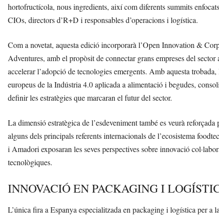
hortofructícola, nous ingredients, així com diferents summits enfoca
CIOs, directors d’R+D i responsables d’operacions i logística.
Com a novetat, aquesta edició incorporarà l’Open Innovation & Cor
Adventures, amb el propòsit de connectar grans empreses del sector a
accelerar l’adopció de tecnologies emergents. Amb aquesta trobada, 
europeus de la Indústria 4.0 aplicada a alimentació i begudes, consolid
definir les estratègies que marcaran el futur del sector.
La dimensió estratègica de l’esdeveniment també es veurà reforçada pe
alguns dels principals referents internacionals de l’ecosistema food
i Amadori exposaran les seves perspectives sobre innovació col·labor
tecnològiques.
INNOVACIÓ EN PACKAGING I LOGÍSTI
L’única fira a Espanya especialitzada en packaging i logística per a l