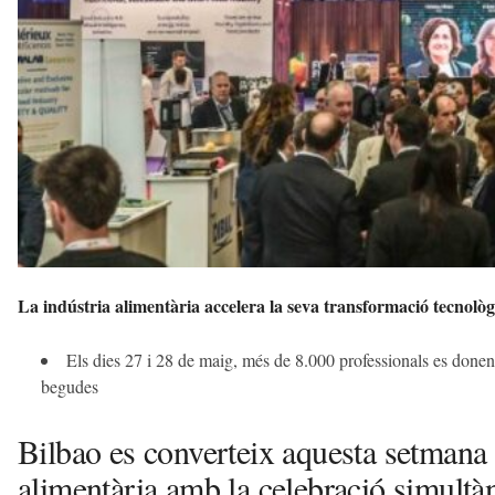
a
d
a
a
v
u
i
La indústria alimentària accelera la seva transformació tecnolò
Els dies 27 i 28 de maig, més de 8.000 professionals es donen ci
begudes
Bilbao es converteix aquesta setmana 
alimentària amb la celebració simult