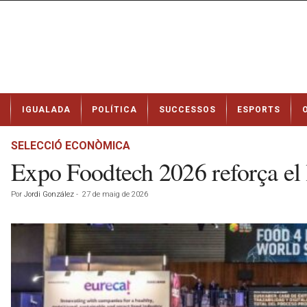
N
IGUALADA
POLÍTICA
SUCCESSOS
ESPORTS
o
t
í
SELECCIÓ ECONÒMICA
c
Expo Foodtech 2026 reforça el l
i
e
Por
Jordi González
-
27 de maig de 2026
s
d
e
I
g
u
a
l