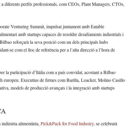
ts a diferents perfils professionals, com CEOs, Plant Managers, CTOs,
porate Venturing Summit, impulsat juntament amb Eatable
limentari amb startups capaces de resoldre desafiaments industrials i
Bilbao reforçarà la seva posició com un dels principals hubs
ant-se com el lloc de referència per a l’alta direcció a l’hora de
r la participació d’Itàlia com a país convidat, acostant a Bilbao
tech europeu. Executius de firmes com Barilla, Loacker, Molino Casillo
ativa, models de producció avançats i la integració amb startups
CA
a indústria alimentària,
Pick&Pack for Food Industry
, se celebrarà