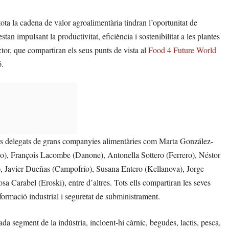
ota la cadena de valor agroalimentària tindran l’oportunitat de
tan impulsant la productivitat, eficiència i sostenibilitat a les plantes
or, que compartiran els seus punts de vista al
Food 4 Future World
ó.
rs delegats de grans companyies alimentàries com Marta González-
o), François Lacombe (Danone), Antonella Sottero (Ferrero), Néstor
), Javier Dueñas (Campofrío), Susana Entero (Kellanova), Jorge
Carabel (Eroski), entre d’altres. Tots ells compartiran les seves
nsformació industrial i seguretat de subministrament.
 segment de la indústria, incloent-hi càrnic, begudes, lactis, pesca,