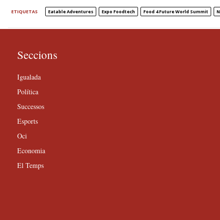
ETIQUETAS
Eatable Adventures
Expo Foodtech
Food 4 Future World Summit
N
Seccions
Igualada
Política
Successos
Esports
Oci
Economia
El Temps