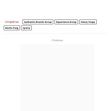
ETIQUETAS
Authentic Brands Group
Experience Group
Henry Stupp
Nacho Puig
Sperry
- Publicitat -