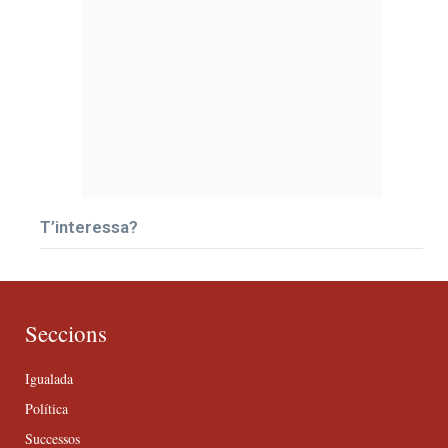
T’interessa?
Seccions
Igualada
Política
Successos