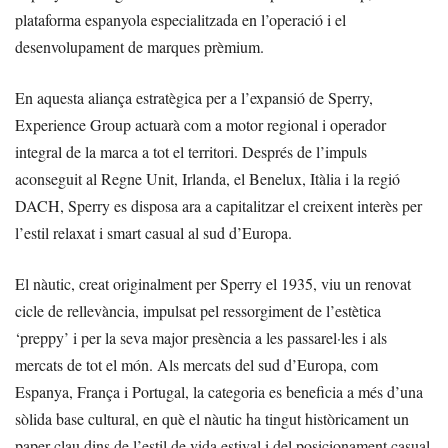
plataforma espanyola especialitzada en l’operació i el
desenvolupament de marques prèmium.
En aquesta aliança estratègica per a l’expansió de Sperry,
Experience Group actuarà com a motor regional i operador
integral de la marca a tot el territori. Després de l’impuls
aconseguit al Regne Unit, Irlanda, el Benelux, Itàlia i la regió
DACH, Sperry es disposa ara a capitalitzar el creixent interès per
l’estil relaxat i smart casual al sud d’Europa.
El nàutic, creat originalment per Sperry el 1935, viu un renovat
cicle de rellevància, impulsat pel ressorgiment de l’estètica
‘preppy’ i per la seva major presència a les passarel·les i als
mercats de tot el món. Als mercats del sud d’Europa, com
Espanya, França i Portugal, la categoria es beneficia a més d’una
sòlida base cultural, en què el nàutic ha tingut històricament un
paper clau dins de l’estil de vida estival i del posicionament casual