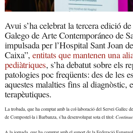
Avui s’ha celebrat la tercera edició d
Galego de Arte Contemporáneo de San
impulsada per l’Hospital Sant Joan de
Caixa”,
entitats que mantenen una alia
pediàtriques
, s’ha debatut sobre els r
patologies poc freqüents: des de les 
aquestes malalties fins al diagnòstic, 
terapèutiques.
La trobada, que ha comptat amb la col·laboració del Servei Gallec de
de Compostel·la i Barbanza, s’ha desenvolupat sota el títol:
Continue
A la jornada, que ha comptat amb el suport de la Federació Espanyol