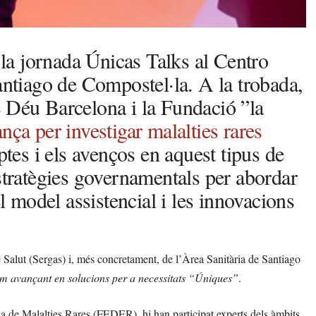
e la jornada Únicas Talks al Centro
tiago de Compostel·la. A la trobada,
 Déu Barcelona i la Fundació ”la
nça per investigar malalties rares
eptes i els avenços en aquest tipus de
estratègies governamentals per abordar
el model assistencial i les innovacions
 Salut (Sergas) i, més concretament, de l’Àrea Sanitària de Santiago
m avançant en solucions per a necessitats “Úniques”
.
a de Malalties Rares (FEDER), hi han participat experts dels àmbits