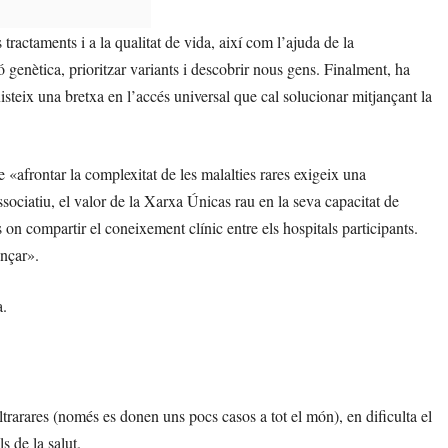
tractaments i a la qualitat de vida, així com l’ajuda de la
ió genètica, prioritzar variants i descobrir nous gens. Finalment, ha
xisteix una bretxa en l’accés universal que cal solucionar mitjançant la
«afrontar la complexitat de les malalties rares exigeix una
ssociatiu, el valor de la Xarxa Únicas rau en la seva capacitat de
n compartir el coneixement clínic entre els hospitals participants.
ançar».
a.
ltrarares (només es donen uns pocs casos a tot el món), en dificulta el
s de la salut.