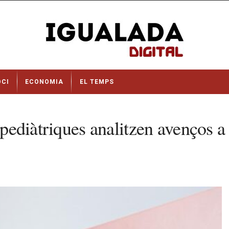
OCI
ECONOMIA
EL TEMPS
s pediàtriques analitzen avenços 