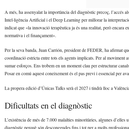
A més, ha assenyalat la importància del diagnòstic precoç, l’accés als 
Intel·ligència Artificial i el Deep Learning per millorar la interpretac
indicat que «la innovació terapèutica ja és una realitat, però encara e
normativa i el finançament».
Per la seva banda, Juan Carrión, president de FEDER, ha afirmat que 
coordinació estricta entre tots els agents implicats. Per al moviment a
sumar esforços. Ens trobem en un moment clau per estructurar canals o
Posar en comú aquest coneixement és el pas previ i essencial per av
La propera edició d’Únicas Talks serà el 2027 i tindrà lloc a Valènci
Dificultats en el diagnòstic
L’existència de més de 7.000 malalties minoritàries, algunes d’elles u
diagnòstic perquè són desconegudes fins i tot per a molts professional