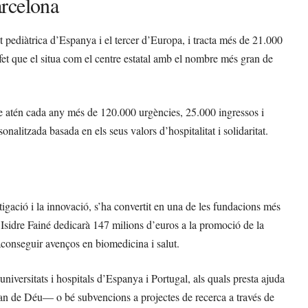
arcelona
 pediàtrica d’Espanya i el tercer d’Europa, i tracta més de 21.000
fet que el situa com el centre estatal amb el nombre més gran de
ue atén cada any més de 120.000 urgències, 25.000 ingressos i
nalitzada basada en els seus valors d’hospitalitat i solidaritat.
ació i la innovació, s’ha convertit en una de les fundacions més
 Isidre Fainé dedicarà 147 milions d’euros a la promoció de la
’aconseguir avenços en biomedicina i salut.
iversitats i hospitals d’Espanya i Portugal, als quals presta ajuda
oan de Déu— o bé subvencions a projectes de recerca a través de