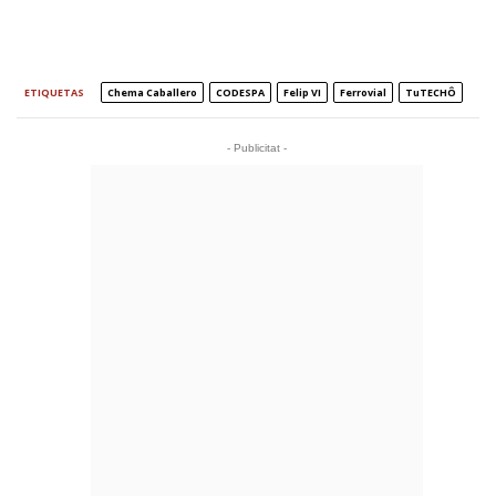
ETIQUETAS
Chema Caballero
CODESPA
Felip VI
Ferrovial
TuTECHÔ
- Publicitat -