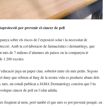
toprotecció per prevenir el càncer de pell
nya sobre els riscos de l’exposició solar i la necessitat de
tecció. Amb la col·laboració de farmacèutics i dermatòlegs, que
ucat més de 7 milions d’alumnes als països on la companyia té
de 1.200 escoles.
l’educació juga un paper clau, sobretot entre els més petits. Segons
dany que rebrem al llarg de la nostra vida es produeix abans dels
u. A més, un estudi publicat a JAMA Dermatology conclou que l’ús
volupar càncer de pell en l’edat adulta.
s freqüent al món, però també el que més es pot prevenir perquè, en