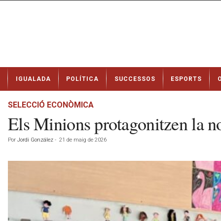
N
IGUALADA
POLÍTICA
SUCCESSOS
ESPORTS
o
t
í
SELECCIÓ ECONÒMICA
c
Els Minions protagonitzen la 
i
e
Por
Jordi González
-
21 de maig de 2026
s
d
e
I
g
u
a
l