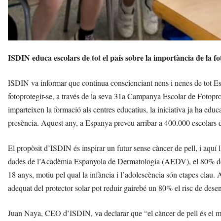
ISDIN educa escolars de tot el país sobre la importància de la fo
ISDIN va informar que continua conscienciant nens i nenes de tot Espa
fotoprotegir-se, a través de la seva 31a Campanya Escolar de Fotopro
imparteixen la formació als centres educatius, la iniciativa ja ha ed
presència. Aquest any, a Espanya preveu arribar a 400.000 escolars 
El propòsit d’ISDIN és inspirar un futur sense càncer de pell, i aquí 
dades de l’Acadèmia Espanyola de Dermatologia (AEDV), el 80% del 
18 anys, motiu pel qual la infància i l’adolescència són etapes cla
adequat del protector solar pot reduir gairebé un 80% el risc de desen
Juan Naya, CEO d’ISDIN, va declarar que “el càncer de pell és el mé