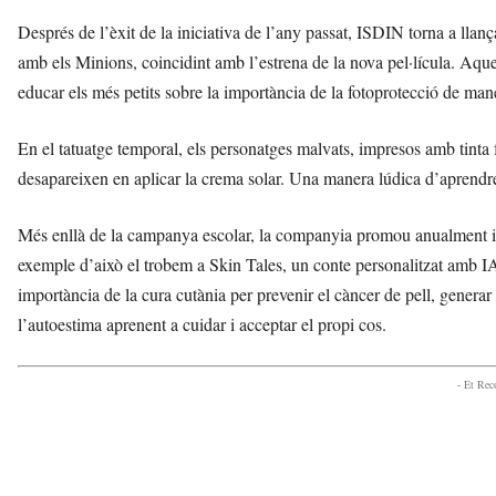
Després de l’èxit de la iniciativa de l’any passat, ISDIN torna a lla
amb els Minions, coincidint amb l’estrena de la nova pel·lícula. Aq
educar els més petits sobre la importància de la fotoprotecció de maner
En el tatuatge temporal, els personatges malvats, impresos amb tinta 
desapareixen en aplicar la crema solar. Una manera lúdica d’aprendre 
Més enllà de la campanya escolar, la companyia promou anualment ini
exemple d’això el trobem a Skin Tales, un conte personalitzat amb IA 
importància de la cura cutània per prevenir el càncer de pell, generar
l’autoestima aprenent a cuidar i acceptar el propi cos.
- Et Re