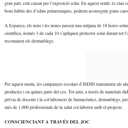
gran part, està causat per l’exposició solar. En aquest sentit, és clau
bons hàbits des d’edats primerenques, podrem aconseguir grans canvi
A Espanya, els nens i les nenes passen una mitjana de 18 hores setmana
científica, només 3 de cada 10 s’apliquen protector solar durant tot l
recomanen els dermatòlegs.
Per aquest motiu, les campanyes escolars d’ISDIN transmeten als alu
productes i en quines parts del cos. Tot això, a través de materials di
prèvia de docents i la col·laboració de farmacèutics, dermatòlegs, pr
més de 1.000 professionals de la salut col·laboren amb el projecte.
CONSCIENCIANT A TRAVÉS DEL JOC