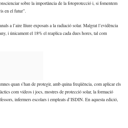
 conscienciar sobre la importància de la fotoprotecció i, si fomentem
s en el futur”.
ls a l’aire lliure exposats a la radiació solar. Malgrat l’evidència
’any, i únicament el 18% el reaplica cada dues hores, tal com
mnes quan s’han de protegir, amb quina freqüència, com aplicar els
dàctics com vídeos i jocs, mostres de protecció solar, la formació
ofessors, infermers escolars i empleats d’ISDIN. En aquesta edició,