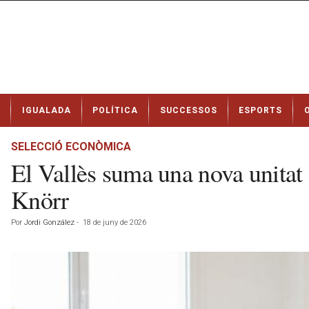
N
IGUALADA
POLÍTICA
SUCCESSOS
ESPORTS
o
t
í
SELECCIÓ ECONÒMICA
c
El Vallès suma una nova unitat 
i
e
Knörr
s
d
Por
Jordi González
-
18 de juny de 2026
e
I
g
u
a
l