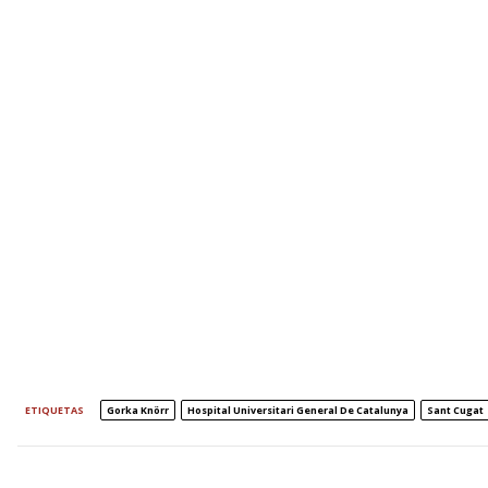
ETIQUETAS
Gorka Knörr
Hospital Universitari General De Catalunya
Sant Cugat