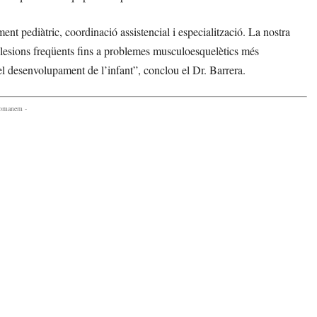
nt pediàtric, coordinació assistencial i especialització. La nostra
 lesions freqüents fins a problemes musculoesquelètics més
l desenvolupament de l’infant”, conclou el Dr. Barrera.
comanem -