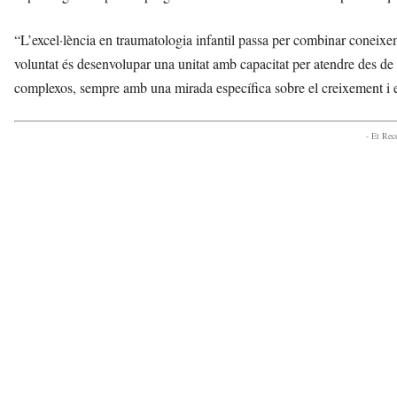
“L’excel·lència en traumatologia infantil passa per combinar coneixeme
voluntat és desenvolupar una unitat amb capacitat per atendre des de
complexos, sempre amb una mirada específica sobre el creixement i e
- Et Re