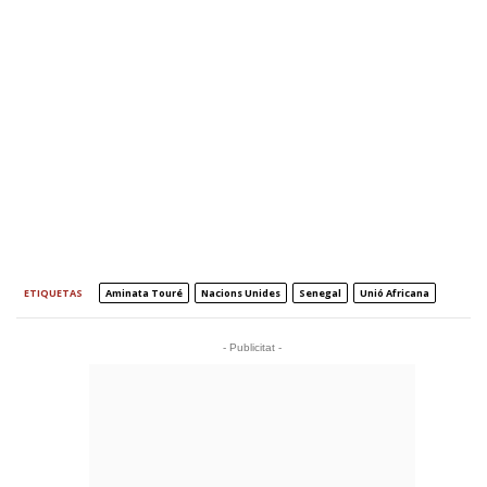
ETIQUETAS
Aminata Touré
Nacions Unides
Senegal
Unió Africana
- Publicitat -