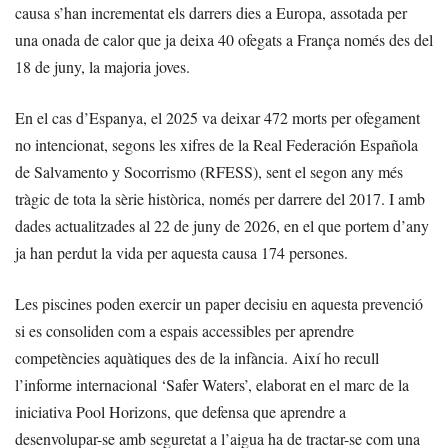
causa s’han incrementat els darrers dies a Europa, assotada per
una onada de calor que ja deixa 40 ofegats a França només des del
18 de juny, la majoria joves.
En el cas d’Espanya, el 2025 va deixar 472 morts per ofegament
no intencionat, segons les xifres de la Real Federación Española
de Salvamento y Socorrismo (RFESS), sent el segon any més
tràgic de tota la sèrie històrica, només per darrere del 2017. I amb
dades actualitzades al 22 de juny de 2026, en el que portem d’any
ja han perdut la vida per aquesta causa 174 persones.
Les piscines poden exercir un paper decisiu en aquesta prevenció
si es consoliden com a espais accessibles per aprendre
competències aquàtiques des de la infància. Així ho recull
l’informe internacional ‘Safer Waters’, elaborat en el marc de la
iniciativa Pool Horizons, que defensa que aprendre a
desenvolupar-se amb seguretat a l’aigua ha de tractar-se com una