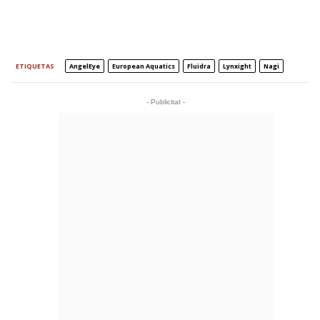
ETIQUETAS
AngelEye
European Aquatics
Fluidra
Lynxight
Nagi
- Publicitat -