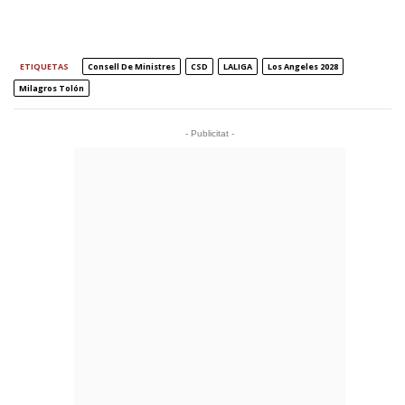
ETIQUETAS
Consell De Ministres
CSD
LALIGA
Los Angeles 2028
Milagros Tolón
- Publicitat -