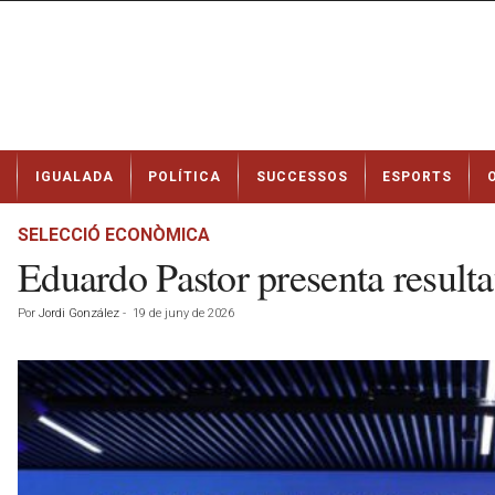
N
IGUALADA
POLÍTICA
SUCCESSOS
ESPORTS
o
t
í
SELECCIÓ ECONÒMICA
c
Eduardo Pastor presenta resultat
i
e
Por
Jordi González
-
19 de juny de 2026
s
d
e
I
g
u
a
l