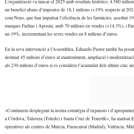
L’organització va tancar el 2025 amb resultats històrics: 4.580 mi
un benefici abans d’impostos de 18,1 milions (+19% respecte al 2024
com Nexo, que han impulsat l’eficiència de les farmàcies, assolint 
marques Farline i Aposán, amb 70 milions en vendes (+14,3%), i Farm
un 19%, incrementant les seves vendes en 8 milions d’euros.
En la seva intervenció a l’Assemblea, Eduardo Pastor també ha posat 
destinat 45 milions d’euros al manteniment, ampliació i modernitzaci
als 230 milions d’euros si es considera l’acumulat dels últims cinc an
«Continuem desplegant la nostra estratègia d’expansió i d’apropament
a Còrdova, Talavera (Toledo) i Santa Cruz de Tenerife», ha matisat E
operatives als centres de Múrcia, Fuencarral (Madrid), València, Màl