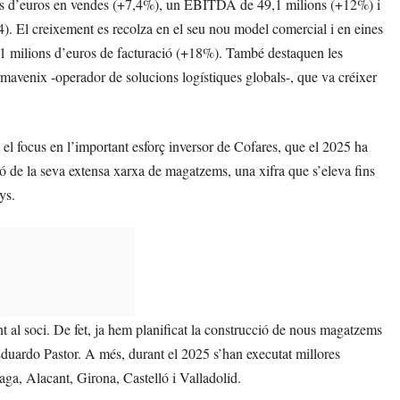
lions d’euros en vendes (+7,4%), un EBITDA de 49,1 milions (+12%) i
). El creixement es recolza en el seu nou model comercial i en eines
191 milions d’euros de facturació (+18%). També destaquen les
avenix -operador de solucions logístiques globals-, que va créixer
el focus en l’important esforç inversor de Cofares, que el 2025 ha
ó de la seva extensa xarxa de magatzems, una xifra que s’eleva fins
ys.
 al soci. De fet, ja hem planificat la construcció de nous magatzems
duardo Pastor. A més, durant el 2025 s’han executat millores
aga, Alacant, Girona, Castelló i Valladolid.