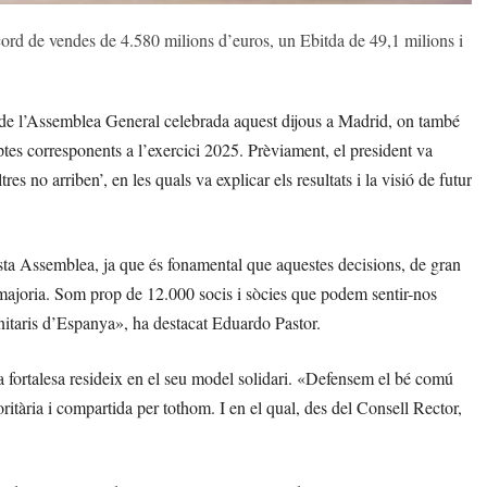
ècord de vendes de 4.580 milions d’euros, un Ebitda de 49,1 milions i
 de l’Assemblea General celebrada aquest dijous a Madrid, on també
ptes corresponents a l’exercici 2025. Prèviament, el president va
res no arriben’, en les quals va explicar els resultats i la visió de futur
uesta Assemblea, ja que és fonamental que aquestes decisions, de gran
majoria. Som prop de 12.000 socis i sòcies que podem sentir-nos
itaris d’Espanya», ha destacat Eduardo Pastor.
la fortalesa resideix en el seu model solidari. «Defensem el bé comú
ioritària i compartida per tothom. I en el qual, des del Consell Rector,