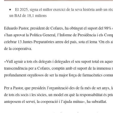
El 2025, signa el millor exercici de la seva història amb un r
un BAI de 18,1 milions
Eduardo Pastor, president de Cofares, ha obtingut el suport del 98%
s’han aprovat la Política General, l’Informe de Presidència i els Com
celebrar 13 Juntes Preparatòries arreu del país, sota el lema ‘On els alt
de la cooperativa.
«Vull agrair a tots els delegats i delegades el seu suport total en aq
transcendència per a Cofares, comptin amb el suport de la immensa 
profundament orgullosos de ser la major força de farmacèutics comun
Per a Pastor, que presideix l’organització des de fa més de set anys, 
de tots els socis i les sòcies, un model en què la responsabilitat és pr
anteposem el servei, la cooperació i l’ajuda mútua», ha subratllat.