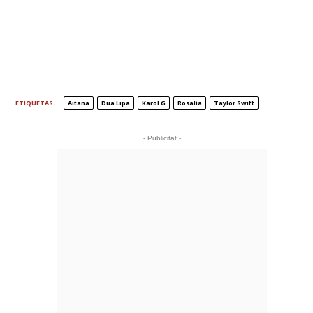
ETIQUETAS
Aitana
Dua Lipa
Karol G
Rosalía
Taylor Swift
- Publicitat -