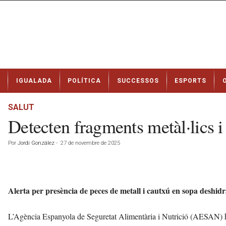
N
IGUALADA
POLÍTICA
SUCCESSOS
ESPORTS
o
t
í
SALUT
c
Detecten fragments metàl·lics 
i
e
Por
Jordi González
-
27 de novembre de 2025
s
d
e
I
Alerta per presència de peces de metall i cautxú en sopa desh
g
u
a
L’Agència Espanyola de Seguretat Alimentària i Nutrició (AESAN) ha
l