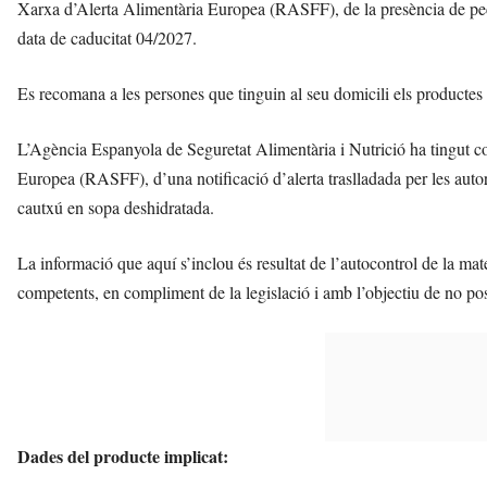
Xarxa d’Alerta Alimentària Europea (RASFF), de la presència de pec
a
d
data de caducitat 04/2027.
a
a
Es recomana a les persones que tinguin al seu domicili els productes 
v
u
L’Agència Espanyola de Seguretat Alimentària i Nutrició ha tingut c
i
Europea (RASFF), d’una notificació d’alerta traslladada per les autori
cautxú en sopa deshidratada.
La informació que aquí s’inclou és resultat de l’autocontrol de la mat
competents, en compliment de la legislació i amb l’objectiu de no pos
Dades del producte implicat: