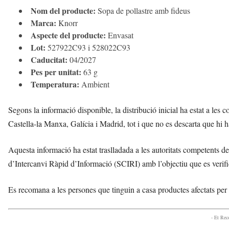
Nom del producte:
Sopa de pollastre amb fideus
Marca:
Knorr
Aspecte del producte:
Envasat
Lot:
527922C93 i 528022C93
Caducitat:
04/2027
Pes per unitat:
63 g
Temperatura:
Ambient
Segons la informació disponible, la distribució inicial ha estat a le
Castella-la Manxa, Galícia i Madrid, tot i que no es descarta que hi 
Aquesta informació ha estat traslladada a les autoritats competents 
d’Intercanvi Ràpid d’Informació (SCIRI) amb l’objectiu que es verifiqu
Es recomana a les persones que tinguin a casa productes afectats per 
- Et Re