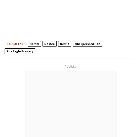
ETIQUETAS
Damm
Nestea
Nestlé
Old Speckled Hen
The Eagle Brewery
- Publicitat -