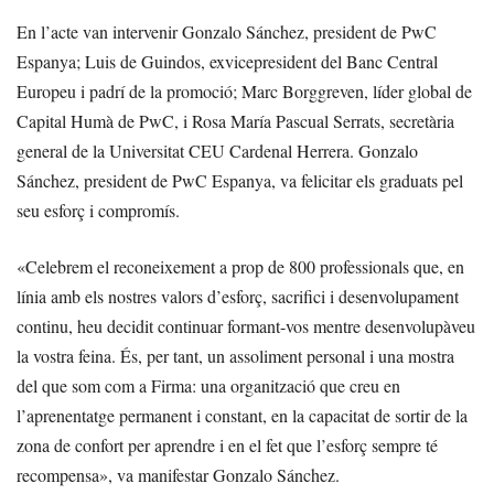
En l’acte van intervenir Gonzalo Sánchez, president de PwC
Espanya; Luis de Guindos, exvicepresident del Banc Central
Europeu i padrí de la promoció; Marc Borggreven, líder global de
Capital Humà de PwC, i Rosa María Pascual Serrats, secretària
general de la Universitat CEU Cardenal Herrera. Gonzalo
Sánchez, president de PwC Espanya, va felicitar els graduats pel
seu esforç i compromís.
«Celebrem el reconeixement a prop de 800 professionals que, en
línia amb els nostres valors d’esforç, sacrifici i desenvolupament
continu, heu decidit continuar formant-vos mentre desenvolupàveu
la vostra feina. És, per tant, un assoliment personal i una mostra
del que som com a Firma: una organització que creu en
l’aprenentatge permanent i constant, en la capacitat de sortir de la
zona de confort per aprendre i en el fet que l’esforç sempre té
recompensa», va manifestar Gonzalo Sánchez.