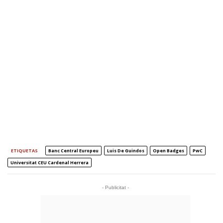
ETIQUETAS
Banc Central Europeu
Luis De Guindos
Open Badges
PwC
Universitat CEU Cardenal Herrera
- Publicitat -