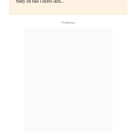
bany en rius i rieres dels...
- Publicitat -