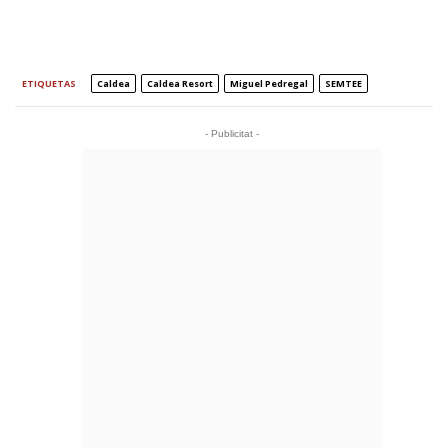
ETIQUETAS
Caldea
Caldea Resort
Miguel Pedregal
SEMTEE
- Publicitat -