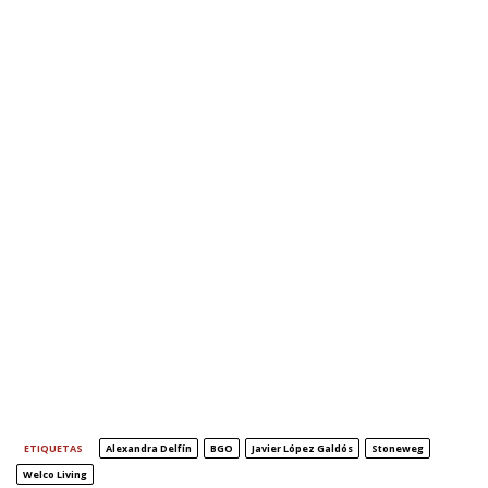
ETIQUETAS
Alexandra Delfín
BGO
Javier López Galdós
Stoneweg
Welco Living