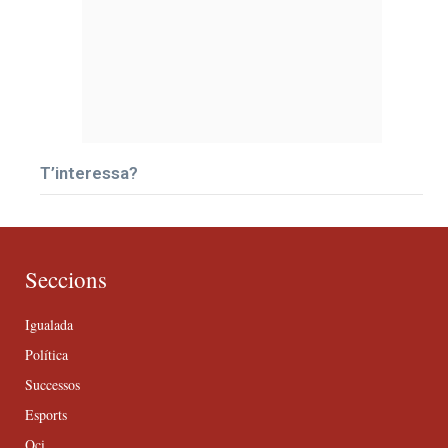
T’interessa?
Seccions
Igualada
Política
Successos
Esports
Oci