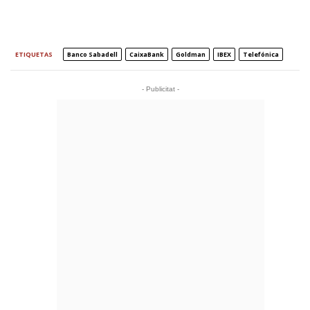
ETIQUETAS
Banco Sabadell
CaixaBank
Goldman
IBEX
Telefónica
- Publicitat -