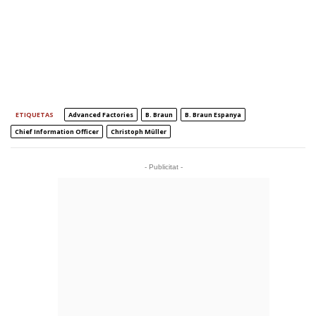
ETIQUETAS
Advanced Factories
B. Braun
B. Braun Espanya
Chief Information Officer
Christoph Müller
- Publicitat -