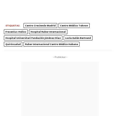
ETIQUETAS
Centro Creciendo Madrid
Centro Médico Teknon
Fresenius-Helios
Hospital Ruber Internacional
Hospital Universitari Fundación Jiménez Díaz
Lucía Galán Bertrand
Quirónsalud
Ruber Internacional Centro Médico Habana
- Publicitat -