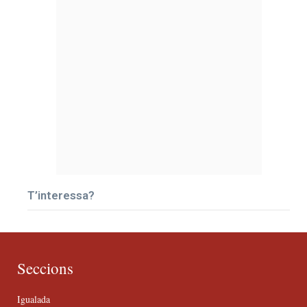
T’interessa?
Seccions
Igualada