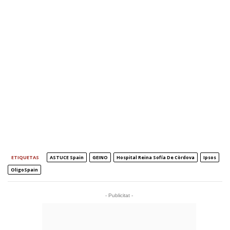
ETIQUETAS
ASTUCE Spain
GEINO
Hospital Reina Sofía De Còrdova
Ipsos
OligoSpain
- Publicitat -