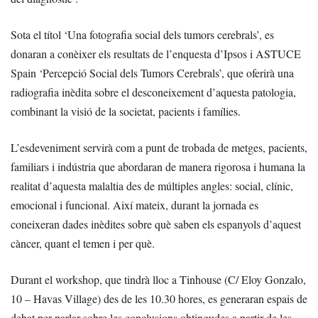
Sota el títol ‘Una fotografia social dels tumors cerebrals’, es
donaran a conèixer els resultats de l’enquesta d’Ipsos i ASTUCE
Spain ‘Percepció Social dels Tumors Cerebrals’, que oferirà una
radiografia inèdita sobre el desconeixement d’aquesta patologia,
combinant la visió de la societat, pacients i famílies.
L’esdeveniment servirà com a punt de trobada de metges, pacients,
familiars i indústria que abordaran de manera rigorosa i humana la
realitat d’aquesta malaltia des de múltiples angles: social, clínic,
emocional i funcional. Així mateix, durant la jornada es
coneixeran dades inèdites sobre què saben els espanyols d’aquest
càncer, quant el temen i per què.
Durant el workshop, que tindrà lloc a Tinhouse (C/ Eloy Gonzalo,
10 – Havas Village) des de les 10.30 hores, es generaran espais de
debat per parlar sobre les conclusions obtingudes a partir de les