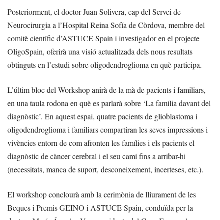
Posteriorment, el doctor Juan Solivera, cap del Servei de
Neurocirurgia a l’Hospital Reina Sofía de Còrdova, membre del
comitè científic d’ASTUCE Spain i investigador en el projecte
OligoSpain, oferirà una visió actualitzada dels nous resultats
obtinguts en l’estudi sobre oligodendroglioma en què participa.
L’últim bloc del Workshop anirà de la mà de pacients i familiars,
en una taula rodona en què es parlarà sobre ‘La família davant del
diagnòstic’. En aquest espai, quatre pacients de glioblastoma i
oligodendroglioma i familiars compartiran les seves impressions i
vivències entorn de com afronten les famílies i els pacients el
diagnòstic de càncer cerebral i el seu camí fins a arribar-hi
(necessitats, manca de suport, desconeixement, incerteses, etc.).
El workshop conclourà amb la cerimònia de lliurament de les
Beques i Premis GEINO i ASTUCE Spain, conduïda per la