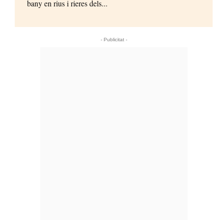
bany en rius i rieres dels...
- Publicitat -