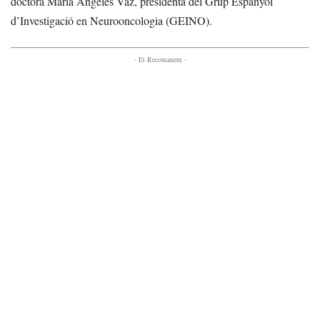
doctora María Ángeles Vaz, presidenta del Grup Espanyol
d’Investigació en Neurooncologia (GEINO).
- Et Recomanem -