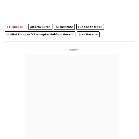
ETIQUETAS
Alberto Durán
AP Institute
Fundación ONCE
Institut Europeu D’Assumptes Públics I Govern
Joan Navarro
- Publicitat -