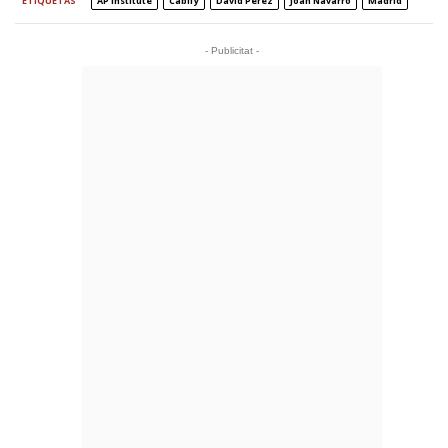
ETIQUETAS
AP Institute
Cabify
David Pérez
Joan Navarro
Madrid
- Publicitat -