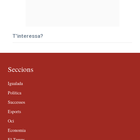
T’interessa?
Seccions
Igualada
Política
Successos
Esports
Oci
Economia
El Temps